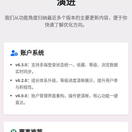
演进
我们从功能角度归纳最近多个版本的主要更新内容，便于你
快速了解优化方向。
账户系统
v6.3.0：
支持多端登录状态统一，收藏、等级、浏览数据
实时同步。
v6.2.0：
成长体系升级，等级进度清晰展示，提升用户参
与积极性。
v6.0.0：
账户管理界面重构，操作更清晰，核心功能一键
直达。