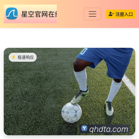
注册入口
极速响应