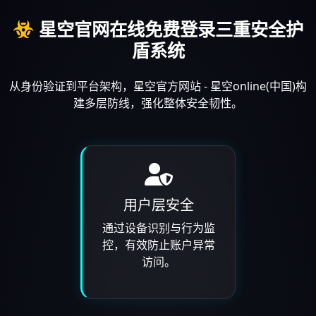
星空官网在线免费登录三重安全护
盾系统
从身份验证到平台架构，星空官方网站 - 星空online(中国)构
建多层防线，强化整体安全韧性。
用户层安全
通过设备识别与行为监
控，有效防止账户异常
访问。