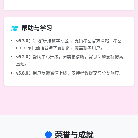
帮助与学习
v6.3.0：
新增“玩法教学专区”，支持星空官方网站 - 星空
online(中国)语音与字幕讲解，覆盖新老用户。
v6.2.0：
帮助中心升级，分类更清晰，常见问题支持搜索
直达。
v5.8.0：
用户反馈通道上线，支持建议提交与分类响应。
荣誉与成就