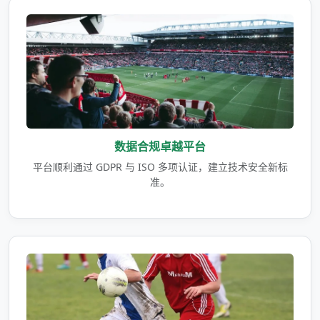
数据合规卓越平台
平台顺利通过 GDPR 与 ISO 多项认证，建立技术安全新标
准。