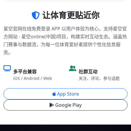
让体育更贴近你
星空官网在线免费登录 APP 以用户体验为核心，支持星空官
方网站 - 星空online(中国)项目，构建实时互动生态。涵盖热
门赛事与数据流，为每一位体育爱好者提供个性化信息服
务。
多平台兼容
社群互动
iOS / Android / Web
关注、评论、参与话题
App Store
Google Play