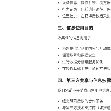
设备信息：操作系统、浏览器
行为记录：包括访问路径、停
位置信息：在获得授权后采集
三、信息使用目的
收集到的信息将用于：
为您提供定制化内容与互动体
保障账号和数据安全
进行数据分析与服务优化
在授权基础上提供通知推送服
四、第三方共享与信息披露
我们承诺不会随意出售用户信息
经您明确授权的合作服务
与第三方技术支持商（如推送