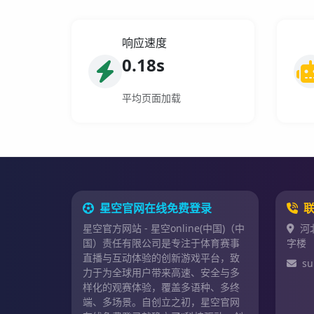
响应速度
0.18s
平均页面加载
星空官网在线免费登录
星空官方网站 - 星空online(中国)（中
河
国）责任有限公司是专注于体育赛事
字楼
直播与互动体验的创新游戏平台，致
su
力于为全球用户带来高速、安全与多
样化的观赛体验，覆盖多语种、多终
端、多场景。自创立之初，星空官网