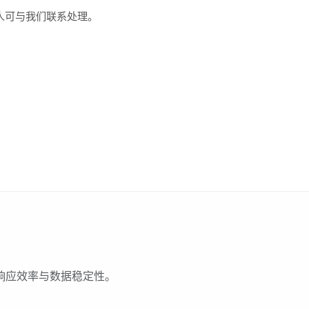
人可与我们联系处理。
响应效率与数据稳定性。