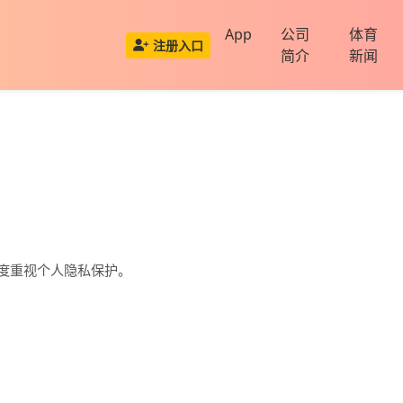
App
公司
体育
注册入口
简介
新闻
度重视个人隐私保护。