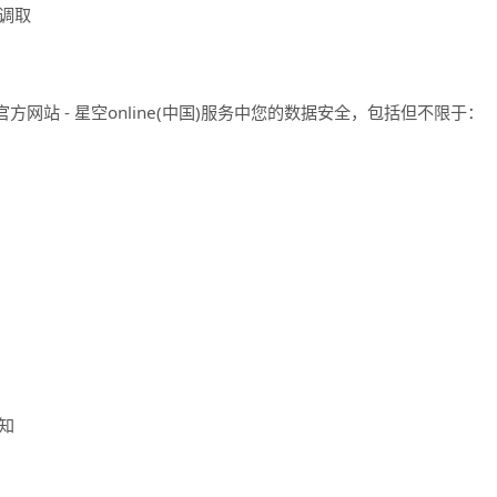
调取
网站 - 星空online(中国)服务中您的数据安全，包括但不限于：
知